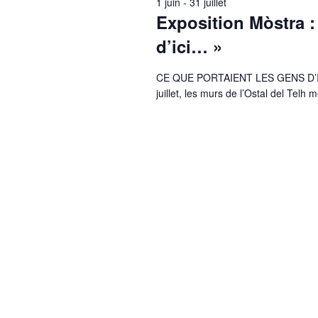
1 juin
-
31 juillet
Exposition Mòstra :
d’ici… »
CE QUE PORTAIENT LES GENS D’ICI..
juillet, les murs de l’Ostal del Telh