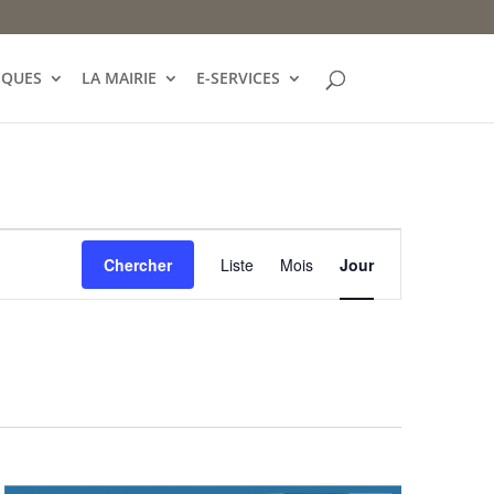
IQUES
LA MAIRIE
E-SERVICES
Navigation
de
Chercher
Liste
Mois
Jour
vues
Évènement