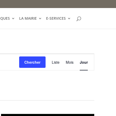
IQUES
LA MAIRIE
E-SERVICES
Navigation
de
Chercher
Liste
Mois
Jour
vues
Évènement