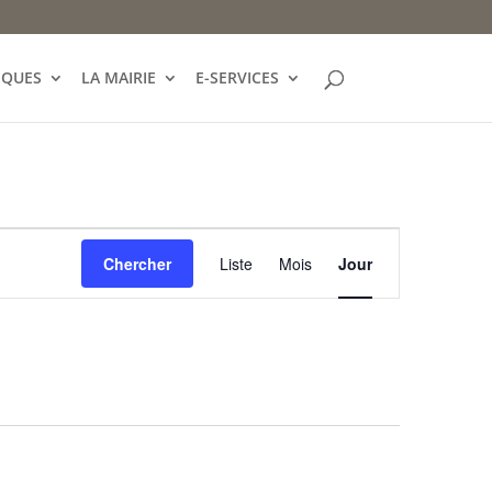
IQUES
LA MAIRIE
E-SERVICES
Navigation
de
Chercher
Liste
Mois
Jour
vues
Évènement