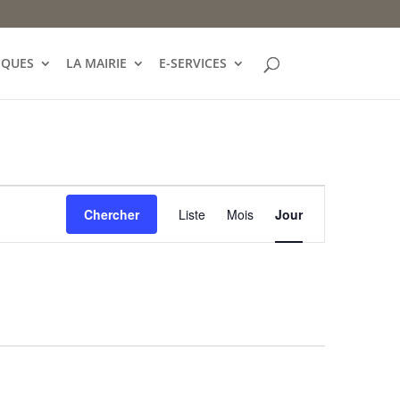
IQUES
LA MAIRIE
E-SERVICES
Navigation
de
Chercher
Liste
Mois
Jour
vues
Évènement