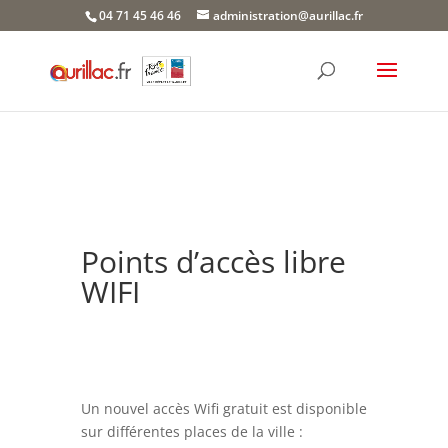
Skip
04 71 45 46 46
administration@aurillac.fr
to
content
Points d’accès libre
WIFI
Un nouvel accès Wifi gratuit est disponible
sur différentes places de la ville :