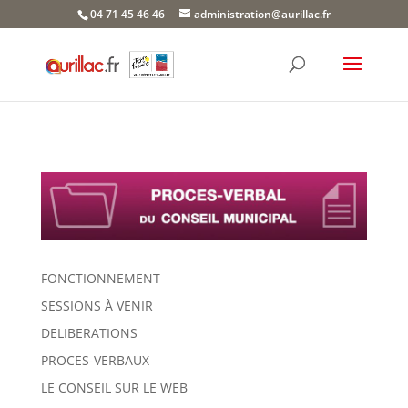
Skip
04 71 45 46 46
administration@aurillac.fr
to
content
FONCTIONNEMENT
SESSIONS À VENIR
DELIBERATIONS
PROCES-VERBAUX
LE CONSEIL SUR LE WEB