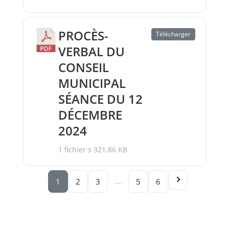
PROCÈS-
Télécharger
VERBAL DU
CONSEIL
MUNICIPAL
SÉANCE DU 12
DÉCEMBRE
2024
1 fichier·s
321.86 KB
…
1
2
3
5
6