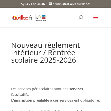
Skip
04 71 45 46 46
administration@aurillac.fr
to
content
Nouveau règlement
intérieur / Rentrée
scolaire 2025-2026
Les services périscolaires sont des
services
facultatifs.
L’inscription préalable à ces services est obligatoire.