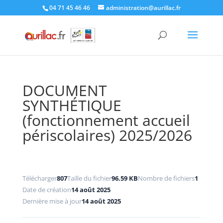
Skip
04 71 45 46 46
administration@aurillac.fr
to
content
DOCUMENT
SYNTHÉTIQUE
(fonctionnement accueil
périscolaires) 2025/2026
Télécharger
807
Taille du fichier
96.59 KB
Nombre de fichiers
1
Date de création
14 août 2025
Dernière mise à jour
14 août 2025