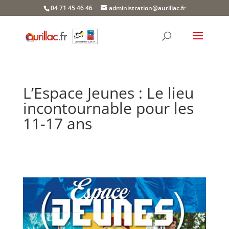
Skip
04 71 45 46 46
administration@aurillac.fr
to
content
L’Espace Jeunes : Le lieu
incontournable pour les
11-17 ans