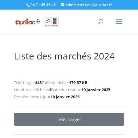
Skip
04 71 45 46 46
administration@aurillac.fr
to
content
Liste des marchés 2024
Télécharger
445
Taille du fichier
179.57 KB
Nombre de fichiers
1
Date de création
10 janvier 2025
Dernière mise à jour
10 janvier 2025
Télécharger