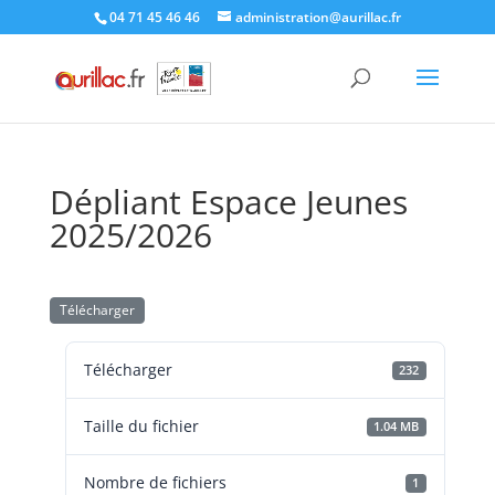
Skip
04 71 45 46 46
administration@aurillac.fr
to
content
Dépliant Espace Jeunes
2025/2026
Télécharger
Télécharger
232
Taille du fichier
1.04 MB
Nombre de fichiers
1