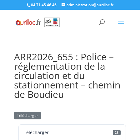
Skip
04 71 45 46 46
administration@aurillac.fr
to
content
ARR2026_655 : Police –
réglementation de la
circulation et du
stationnement – chemin
de Boudieu
Télécharger
Télécharger
28