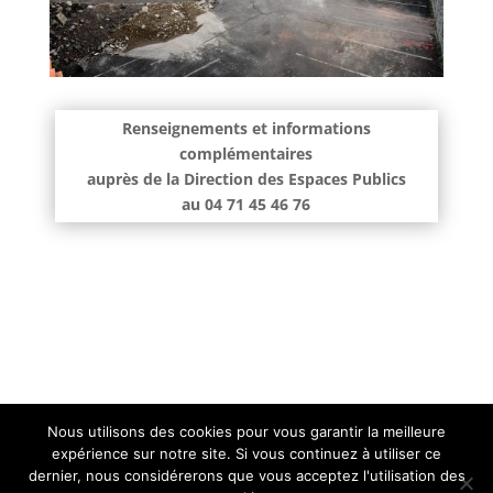
Renseignements et informations
complémentaires
auprès de la Direction des Espaces Publics
au 04 71 45 46 76
Nous utilisons des cookies pour vous garantir la meilleure
Contact :
administration@aurillac.fr
|
Mentions
expérience sur notre site. Si vous continuez à utiliser ce
dernier, nous considérerons que vous acceptez l'utilisation des
légales
|
Accessibilité non conforme (refonte en