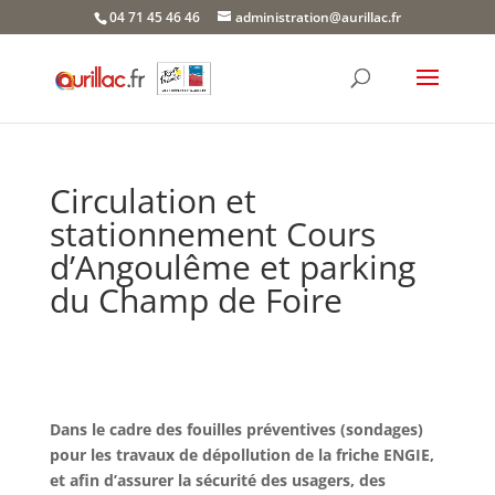
Skip
04 71 45 46 46
administration@aurillac.fr
to
content
Circulation et
stationnement Cours
d’Angoulême et parking
du Champ de Foire
Dans le cadre des fouilles préventives (sondages)
pour les travaux de dépollution de la friche ENGIE,
et afin d’assurer la sécurité des usagers, des