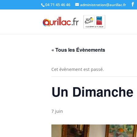
Skip
04 71 45 46 46
administration@aurillac.fr
to
content
« Tous les Évènements
Cet évènement est passé.
Un Dimanche a
7 juin