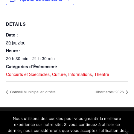
DÉTAILS
Date :
29 janvier
Heure :
20 h 30 min - 21 h 30 min
Catégories d’Évènement:
Concerts et Spectacles
,
Culture
,
Informations
,
Théâtre
Conseil Municipal en différé
Hibernarock 2026
Nous utilisons des cookies pour vous garantir la meilleure
expérience sur notre site. Si vous continuez à utiliser ce
Contact :
administration@aurillac.fr
|
Mentions
dernier, nous considérerons que vous acceptez l'utilisation des
légales
|
Accessibilité non conforme (refonte en