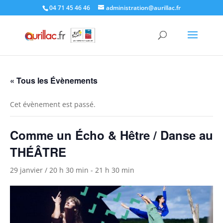
Skip
04 71 45 46 46
administration@aurillac.fr
to
content
« Tous les Évènements
Cet évènement est passé.
Comme un Écho & Hêtre / Danse au
THÉÂTRE
29 janvier / 20 h 30 min
-
21 h 30 min