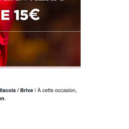
! À cette occasion,
lacois / Brive
.
on