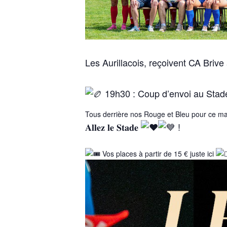
Les Aurillacois, reçoivent CA Brive 
19h30 : Coup d’envoi au Stad
Tous derrière nos Rouge et Bleu pour ce m
𝐀𝐥𝐥𝐞𝐳 𝐥𝐞 𝐒𝐭𝐚𝐝𝐞
!
Vos places à partir de 15 € juste ici