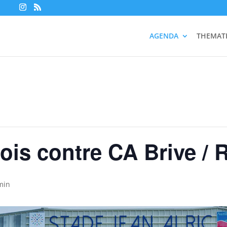
AGENDA
THEMAT
cois contre CA Brive /
min