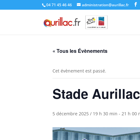
Skip
04 71 45 46 46
administration@aurillac.fr
to
content
« Tous les Évènements
Cet évènement est passé.
Stade Aurilla
5 décembre 2025 / 19 h 30 min
-
21 h 00 