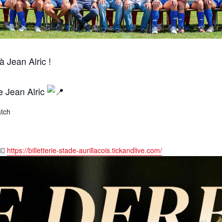
à Jean Alric !
e Jean Alric
atch
https://billetterie-stade-aurillacois.tickandlive.com/