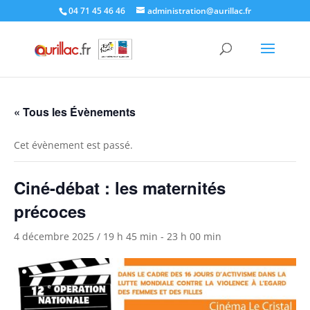
Skip
04 71 45 46 46
administration@aurillac.fr
to
content
« Tous les Évènements
Cet évènement est passé.
Ciné-débat : les maternités
précoces
4 décembre 2025 / 19 h 45 min
-
23 h 00 min