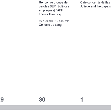
Rencontre groupe de
Café concert à Hélitas 
paroles SEP (Sclérose
Juliette and the papa’s
en plaques) / APF
France Handicap
16 h 00 min
-
19 h 00 min
Collecte de sang
2
1
3
29
30
1
évènements,
évènement,
évènement