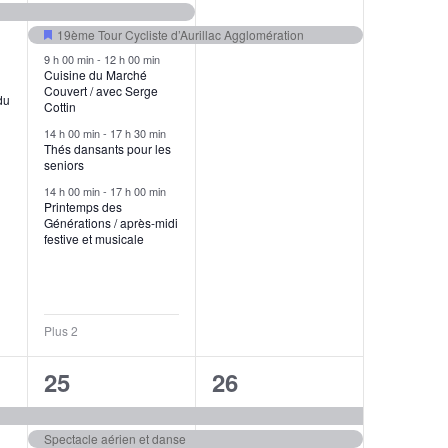
19ème Tour Cycliste d’Aurillac Agglomération
Mis
9 h 00 min
-
12 h 00 min
en
Cuisine du Marché
avant
Couvert / avec Serge
du
Cottin
14 h 00 min
-
17 h 30 min
Thés dansants pour les
seniors
14 h 00 min
-
17 h 00 min
Printemps des
Générations / après-midi
festive et musicale
Plus 2
6
5
25
26
s,
évènements,
évènements,
Spectacle aérien et danse