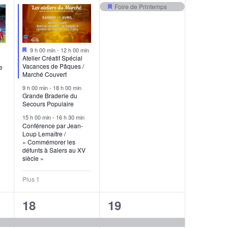
Foire de Printemps
Mis
en
avant
Mis
9 h 00 min
-
12 h 00 min
en
Atelier Créatif Spécial
avant
Vacances de Pâques /
e
Marché Couvert
9 h 00 min
-
18 h 00 min
Grande Braderie du
Secours Populaire
15 h 00 min
-
16 h 30 min
Conférence par Jean-
Loup Lemaître /
« Commémorer les
défunts à Salers au XV
siècle »
Plus 1
8
2
18
19
s,
évènements,
évènements,