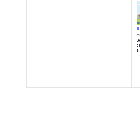
m
Se
de
él