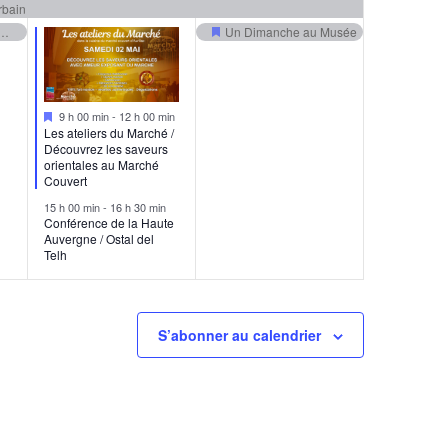
rbain
i de football du 1er mai
Un Dimanche au Musée
Mis
en
avant
Mis
9 h 00 min
-
12 h 00 min
en
Les ateliers du Marché /
avant
Découvrez les saveurs
orientales au Marché
Couvert
15 h 00 min
-
16 h 30 min
Conférence de la Haute
Auvergne / Ostal del
Telh
S’abonner au calendrier