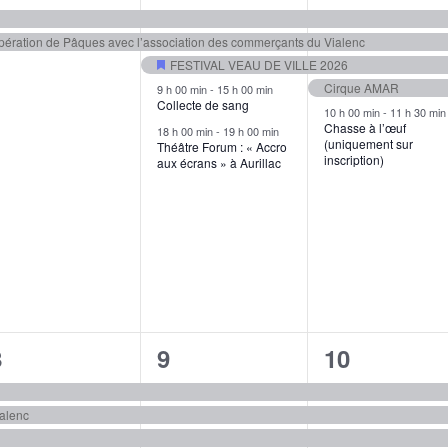
évènements,
évènements,
évènement
pération de Pâques avec l’association des commerçants du Vialenc
FESTIVAL VEAU DE VILLE 2026
Mis
Cirque AMAR
9 h 00 min
-
15 h 00 min
en
Collecte de sang
10 h 00 min
-
11 h 30 min
avant
Chasse à l’œuf
18 h 00 min
-
19 h 00 min
(uniquement sur
Théâtre Forum : « Accro
inscription)
aux écrans » à Aurillac
3
4
4
8
9
10
évènements,
évènements,
évènement
ialenc