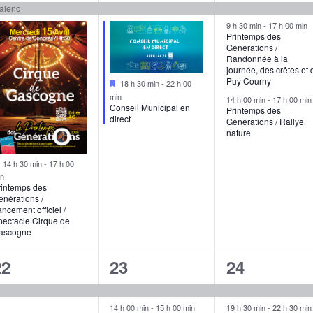
ialenc
9 h 30 min
-
17 h 00 min
Printemps des
Générations /
Randonnée à la
journée, des crêtes et 
Puy Courny
Mis
18 h 30 min
-
22 h 00
en
min
14 h 00 min
-
17 h 00 min
avant
Conseil Municipal en
Printemps des
direct
Générations / Rallye
nature
Mis
14 h 30 min
-
17 h 00
en
in
avant
rintemps des
nérations /
ncement officiel /
pectacle Cirque de
ascogne
1
3
2
22
23
24
évènement,
évènements,
évènement
14 h 00 min
-
15 h 00 min
19 h 30 min
-
22 h 30 min