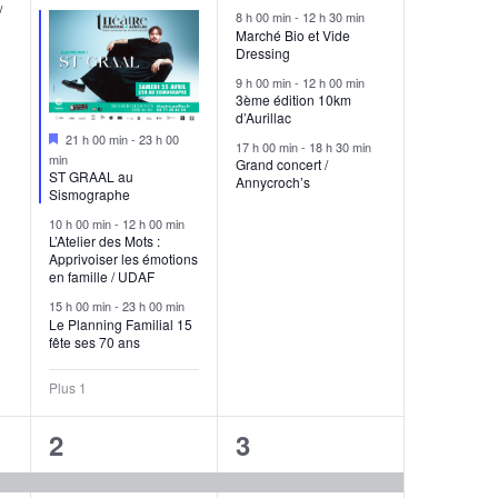
/
8 h 00 min
-
12 h 30 min
Marché Bio et Vide
Dressing
9 h 00 min
-
12 h 00 min
3ème édition 10km
d’Aurillac
Mis
21 h 00 min
-
23 h 00
17 h 00 min
-
18 h 30 min
en
min
Grand concert /
avant
ST GRAAL au
Annycroch’s
Sismographe
10 h 00 min
-
12 h 00 min
L’Atelier des Mots :
Apprivoiser les émotions
en famille / UDAF
15 h 00 min
-
23 h 00 min
Le Planning Familial 15
fête ses 70 ans
Plus 1
4
3
2
3
s,
évènements,
évènements,