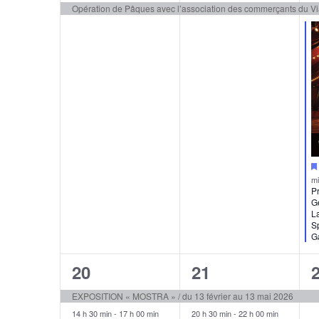
Opération de Pâques avec l’association des commerçants du V
m
P
Gé
La
S
G
2
2
20
21
évènements,
évènements,
EXPOSITION « MOSTRA » / du 13 février au 13 mai 2026
14 h 30 min
-
17 h 00 min
20 h 30 min
-
22 h 00 min