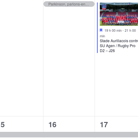
Parkinson, parlons-en autrement ! / Conférence, ateliers…
Mis
19 h 00 min
-
21 h 00
en
min
avant
Stade Aurillacois contr
SU Agen / Rugby Pro
D2 – J26
3
3
4
15
16
17
évènements,
évènements,
évènement