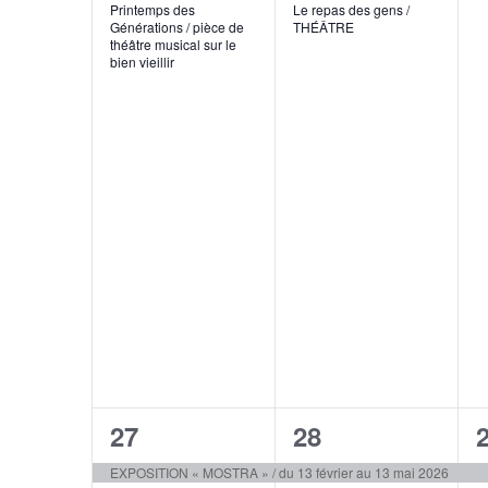
Printemps des
Le repas des gens /
Générations / pièce de
THÉÂTRE
théâtre musical sur le
bien vieillir
1
1
27
28
évènement,
évènement,
EXPOSITION « MOSTRA » / du 13 février au 13 mai 2026