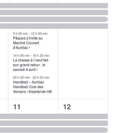
s,
évènements,
évènements,
9 h 00 min
-
12 h 00 min
Pâques s’invite au
Marché Couvert
d’Aurillac !
14 h 00 min
-
16 h 30 min
La chasse à l’oeuf fait
son grand retour : le
samedi 4 avril !
20 h 30 min
-
22 h 00 min
Handball – Aurillac
Handball Club des
Volcans / Irisartarrak HB
7
4
11
12
s,
évènements,
évènements,