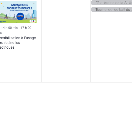
Fête foraine de la St-U
Tourno
Mis
14 h 00 min
-
17 h 00
en
in
avant
nsibilisation à l’usage
s trottinettes
ectriques