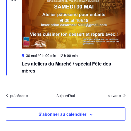
Mis
30 mai / 9 h 00 min
-
12 h 00 min
en
Les ateliers du Marché / spécial Fête des
avant
mères
Évènements
Évènements
précédents
Aujourd’hui
suivants
S’abonner au calendrier