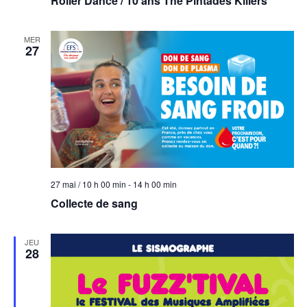
Roller Dance / 10 ans The Pintades Killers
MER
27
27 mai / 10 h 00 min
-
14 h 00 min
Collecte de sang
JEU
28