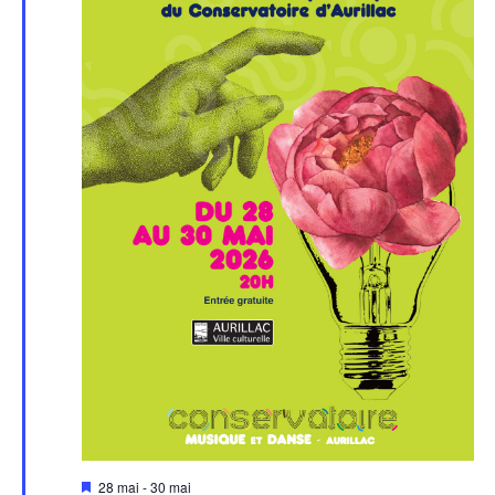
Mis
28 mai
-
30 mai