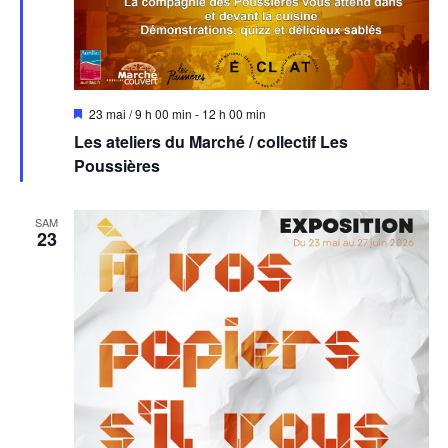
Mis
23 mai / 9 h 00 min
-
12 h 00 min
en
Les ateliers du Marché / collectif Les
avant
Poussières
SAM
23