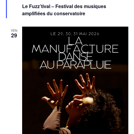
en
Le Fuzz’tival – Festival des musiques
avant
amplifiées du conservatoire
VEN
29