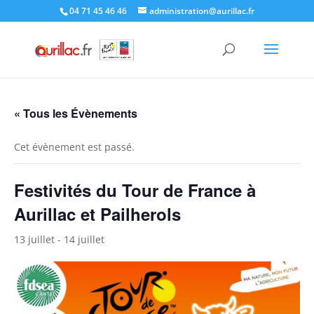
Skip
04 71 45 46 46
administration@aurillac.fr
to
content
« Tous les Évènements
Cet évènement est passé.
Festivités du Tour de France à
Aurillac et Pailherols
13 juillet
-
14 juillet