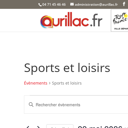
Skip
04 71 45 46 46
administration@aurillac.fr
to
content
Sports et loisirs
Évènements
Sports et loisirs
Évènements
Recherche
Saisir
for
et
mot-
22
navigation
clé.
mai
de
Rechercher