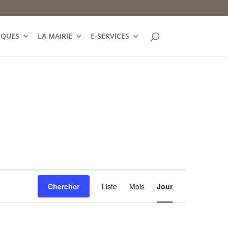
IQUES
LA MAIRIE
E-SERVICES
Navigation
de
Chercher
Liste
Mois
Jour
vues
Évènement