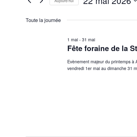
22 mai 2026
2026
vues
Évènements
Aujourd’hui
Évènements
par
Sélectionnez
mot-
une
Toute la journée
clé.
date.
1 mai
-
31 mai
Fête foraine de la S
Evènement majeur du printemps à Aur
vendredi 1er mai au dimanche 31 mai