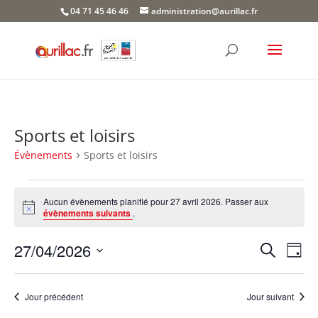
Skip
04 71 45 46 46
administration@aurillac.fr
to
content
Sports et loisirs
Évènements
Sports et loisirs
Évènements
for
Aucun évènements planifié pour 27 avril 2026. Passer aux
Notice
évènements suivants
.
27
avril
Recher
Nav
27/04/2026
Recherche
Jour
2026
de
et
Sélectionnez
vue
naviga
une
Év
Jour précédent
Jour suivant
de
date.