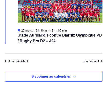
Mis
27 mars / 19 h 30 min
-
21 h 00 min
en
Stade Aurillacois contre Biarritz Olympique PB
avant
/ Rugby Pro D2 – J24
Jour précédent
Jour suivant
S’abonner au calendrier