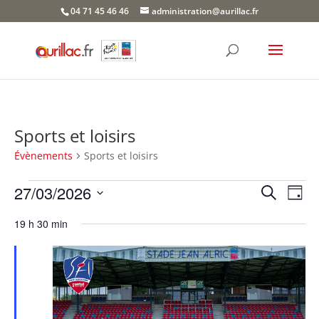
Skip
04 71 45 46 46
administration@aurillac.fr
to
content
Sports et loisirs
Évènements
Sports et loisirs
Évènements
Recher
Nav
27/03/2026
Recherche
Jour
de
for
et
Sélectionnez
vue
27
naviga
19 h 30 min
une
Év
mars
de
date.
2026
vues
Évène