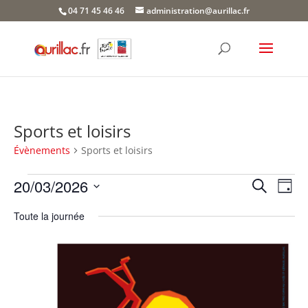
Skip
04 71 45 46 46
administration@aurillac.fr
to
content
Sports et loisirs
Évènements
Sports et loisirs
Évènements
Recher
Nav
20/03/2026
Recherche
Jour
de
for
et
Sélectionnez
vue
20
naviga
Toute la journée
une
Év
mars
de
date.
2026
vues
Évène