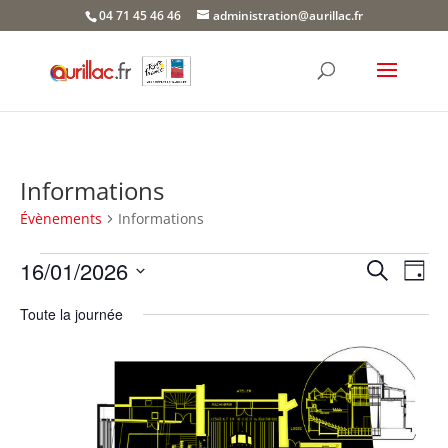
Skip
04 71 45 46 46
administration@aurillac.fr
to
content
Informations
Évènements
Informations
Évènements
Recher
Nav
16/01/2026
Recherche
Jour
de
for
et
Sélectionnez
vue
16
naviga
Toute la journée
une
Év
janvier
de
date.
2026
vues
Évène