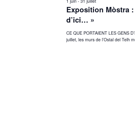
1 juin
-
31 juillet
Exposition Mòstra :
d’ici… »
CE QUE PORTAIENT LES GENS D’ICI..
juillet, les murs de l’Ostal del Telh