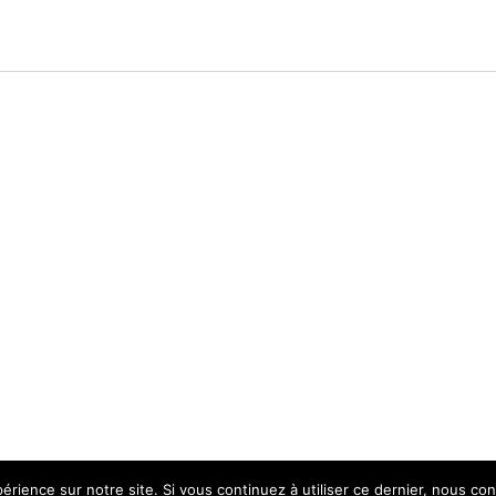
érience sur notre site. Si vous continuez à utiliser ce dernier, nous co
s légales
|
Accessibilité non conforme (refonte en cours)
|
© 202