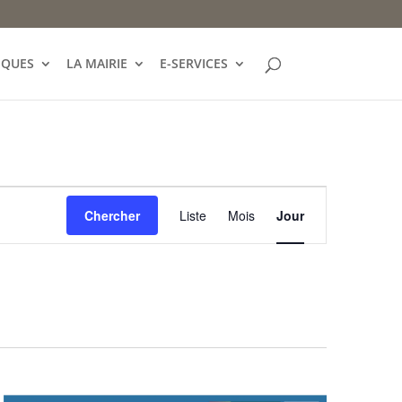
IQUES
LA MAIRIE
E-SERVICES
Navigation
de
Chercher
Liste
Mois
Jour
vues
Évènement