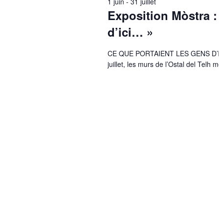
1 juin
-
31 juillet
Exposition Mòstra :
d’ici… »
CE QUE PORTAIENT LES GENS D’ICI..
juillet, les murs de l’Ostal del Telh