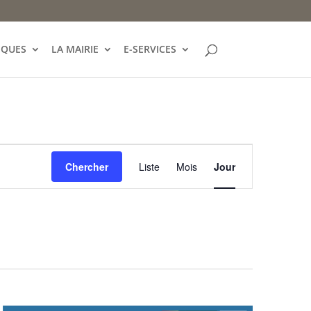
IQUES
LA MAIRIE
E-SERVICES
Navigation
de
Chercher
Liste
Mois
Jour
vues
Évènement