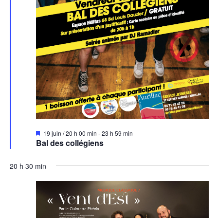
Mis
19 juin / 20 h 00 min
-
23 h 59 min
en
Bal des collégiens
avant
20 h 30 min