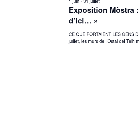
1 juin
-
31 juillet
Exposition Mòstra :
d’ici… »
CE QUE PORTAIENT LES GENS D’ICI..
juillet, les murs de l’Ostal del Telh