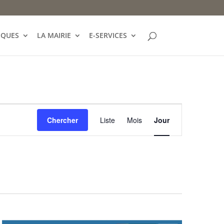
IQUES
LA MAIRIE
E-SERVICES
Navigation
de
Chercher
Liste
Mois
Jour
vues
Évènement