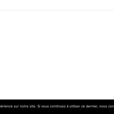
érience sur notre site. Si vous continuez à utiliser ce dernier, nous co
s légales
|
Accessibilité non conforme (refonte en cours)
|
© 202