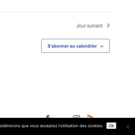
Jour suivant
S’abonner au calendrier
nsidérerons que vous acceptez l'utilisation des cookies.
Ok
6
Mairie d'Aurillac
Tous droits réservés