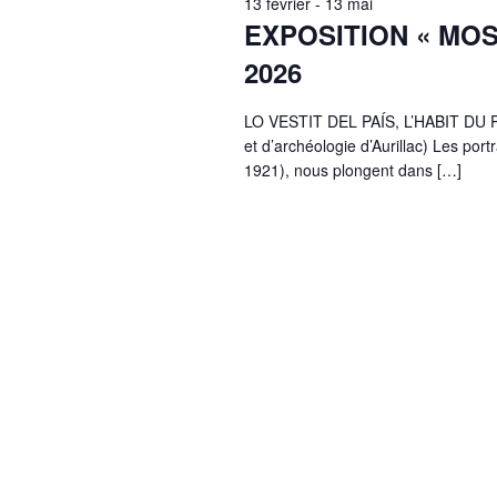
13 février
-
13 mai
EXPOSITION « MOSTR
2026
LO VESTIT DEL PAÍS, L’HABIT DU PA
et d’archéologie d’Aurillac) Les port
1921), nous plongent dans […]