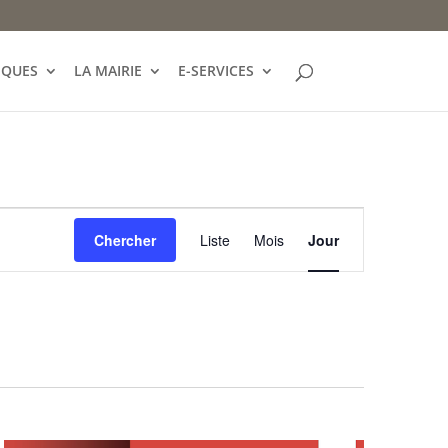
IQUES
LA MAIRIE
E-SERVICES
Navigation
de
Chercher
Liste
Mois
Jour
vues
Évènement