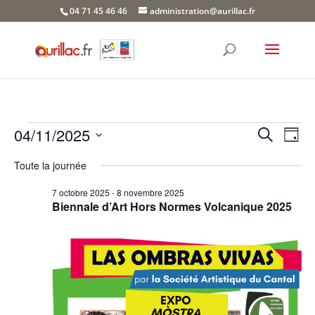
Skip
04 71 45 46 46
administration@aurillac.fr
to
content
Évènements
Recher
Nav
04/11/2025
Recherche
Jour
de
et
for
Sélectionnez
vue
naviga
Toute la journée
4
une
Év
de
date.
novembre
7 octobre 2025
-
8 novembre 2025
vues
Biennale d’Art Hors Normes Volcanique 2025
2025
Évène