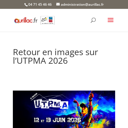
Skip
04 71 45 46 46
administration@aurillac.fr
to
content
Retour en images sur
l’UTPMA 2026