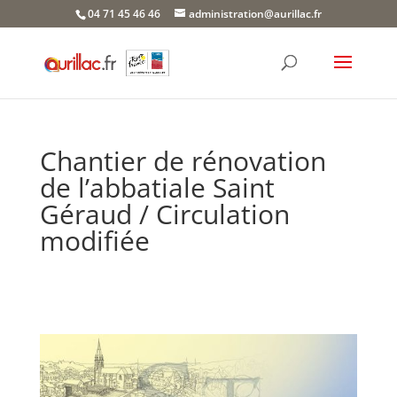
Skip
04 71 45 46 46
administration@aurillac.fr
to
content
Chantier de rénovation
de l’abbatiale Saint
Géraud / Circulation
modifiée