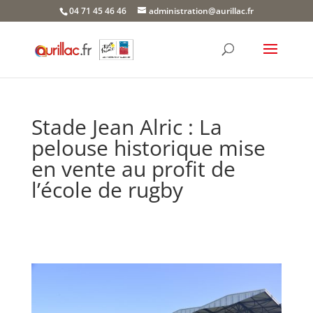
Skip
04 71 45 46 46
administration@aurillac.fr
to
content
Stade Jean Alric : La
pelouse historique mise
en vente au profit de
l’école de rugby