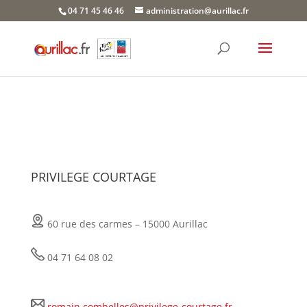
Skip
04 71 45 46 46
administration@aurillac.fr
to
content
PRIVILEGE COURTAGE
60 rue des carmes – 15000 Aurillac
04 71 64 08 02
romain.combelles@privilege-courtage.fr