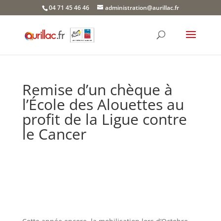
Skip
04 71 45 46 46
administration@aurillac.fr
to
content
Remise d’un chèque à
l’École des Alouettes au
profit de la Ligue contre
le Cancer