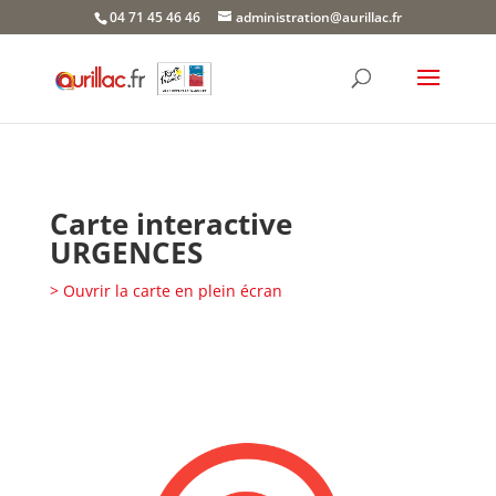
Skip
04 71 45 46 46
administration@aurillac.fr
to
content
Carte interactive
URGENCES
> Ouvrir la carte en plein écran