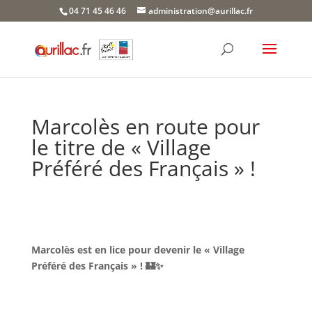
Skip
04 71 45 46 46
administration@aurillac.fr
to
content
Marcolès en route pour
le titre de « Village
Préféré des Français » !
Marcolès est en lice pour devenir le « Village
Préféré des Français » ! 🏰✨