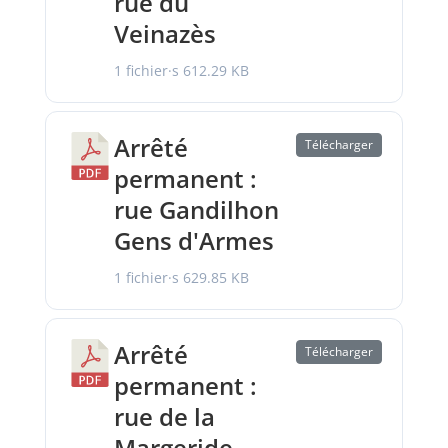
rue du
Veinazès
1 fichier·s
612.29 KB
Arrêté
Télécharger
permanent :
rue Gandilhon
Gens d'Armes
1 fichier·s
629.85 KB
Arrêté
Télécharger
permanent :
rue de la
Margeride