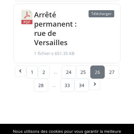
Arrêté
Télécharger
permanent :
rue de
Versailles
1 fichier·s
651.35 KB
…
1
2
24
25
26
27
…
28
33
34
Nous utilisons des cookies pour vous garantir la meilleure