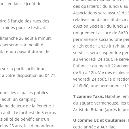
nus en laisse (coût de
des quartiers : du lundi 6 au
Associations sera assuré de 
relatives au dispositif de ci
ire à l’angle des rues des
d’Action Sociale : du lundi 2
rminés pour le festival.
uniquement assuré de 8h30 à 
dimanche 26 août à minuit,
permanence sociale. Une pe
s personnes à mobilité
à 12h et de 13h30 à 17h au 0
il, rendu payant durant le
services sera suspendue pend
au vendredi 24 août, le servi
Enfance : du mardi 22 au ven
sur la partie artistique,
de 9h à 12h. Vie des écoles e
st à votre disposition au 04 71
vendredi 24 août, la directi
à 16h30, une permanence tél
dans les espaces publics
T comme Taxis.
Habituellem
6 août, un camping
du square Vermenouze, les ta
ine de jeux de la Ponétie. Il
Artistide Briand (après le po
 à 4h. Le tarif est de 5 euros
sibilité de bénéficier d’un
U comme Uz et Coutumes.
U
 moins 25 ans, les demandeurs
cette année à Aurillac.