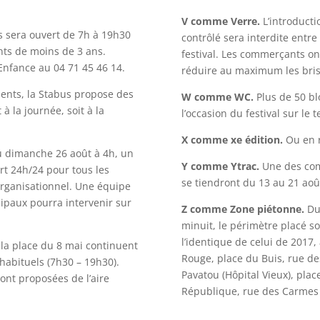
V comme Verre.
L’introducti
s sera ouvert de 7h à 19h30
contrôlé sera interdite entre
ants de moins de 3 ans.
festival. Les commerçants ont
Enfance au 04 71 45 46 14.
réduire au maximum les bris
ements, la Stabus propose des
W comme WC.
Plus de 50 blo
à la journée, soit à la
l’occasion du festival sur le 
X comme xe édition.
Ou en ré
u dimanche 26 août à 4h, un
Y comme Ytrac.
Une des comm
rt 24h/24 pour tous les
se tiendront du 13 au 21 aoû
organisationnel. Une équipe
ipaux pourra intervenir sur
Z comme Zone piétonne.
Du 
minuit, le périmètre placé so
l’identique de celui de 2017,
la place du 8 mai continuent
Rouge, place du Buis, rue de
 habituels (7h30 – 19h30).
Pavatou (Hôpital Vieux), plac
sont proposées de l’aire
République, rue des Carmes 