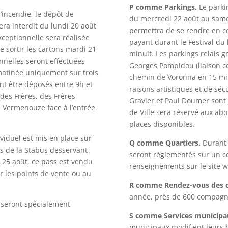
P comme Parkings.
Le parkin
’incendie, le dépôt de
du mercredi 22 août au same
era interdit du lundi 20 août
permettra de se rendre en cen
ceptionnelle sera réalisée
payant durant le Festival du
e sortir les cartons mardi 21
minuit. Les parkings relais gr
nnelles seront effectuées
Georges Pompidou (liaison ce
matinée uniquement sur trois
chemin de Voronna en 15 min
ont être déposés entre 9h et
raisons artistiques et de sé
 des Frères, des Frères
Gravier et Paul Doumer sont f
 Vermenouze face à l’entrée
de Ville sera réservé aux abo
places disponibles.
viduel est mis en place sur
Q comme Quartiers.
Durant l
es de la Stabus desservant
seront réglementés sur un ce
 25 août, ce pass est vendu
renseignements sur le site ww
 les points de vente ou au
R comme Rendez-vous des c
année, près de 600 compagni
 seront spécialement
S comme Services municipa
municipaux modifient leurs h