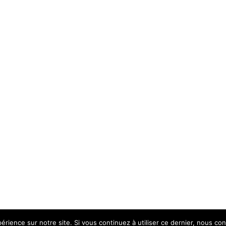
érience sur notre site. Si vous continuez à utiliser ce dernier, nous co
s légales
|
Accessibilité non conforme (refonte en cours)
|
© 202