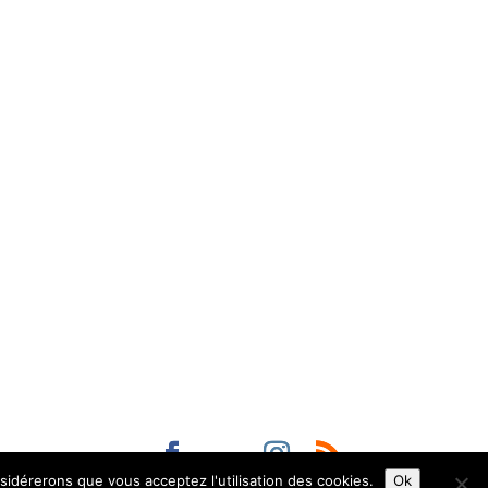
nsidérerons que vous acceptez l'utilisation des cookies.
Ok
6
Mairie d'Aurillac
Tous droits réservés