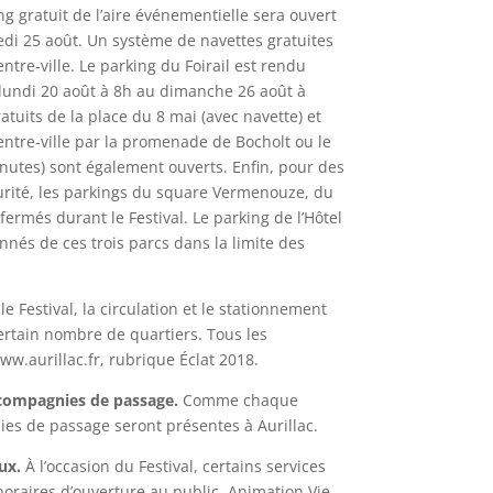
g gratuit de l’aire événementielle sera ouvert
di 25 août. Un système de navettes gratuites
tre-ville. Le parking du Foirail est rendu
 lundi 20 août à 8h au dimanche 26 août à
atuits de la place du 8 mai (avec navette) et
ntre-ville par la promenade de Bocholt ou le
utes) sont également ouverts. Enfin, pour des
curité, les parkings du square Vermenouze, du
ermés durant le Festival. Le parking de l’Hôtel
nnés de ces trois parcs dans la limite des
e Festival, la circulation et le stationnement
rtain nombre de quartiers. Tous les
w.aurillac.fr, rubrique Éclat 2018.
ompagnies de passage.
Comme chaque
es de passage seront présentes à Aurillac.
ux.
À l’occasion du Festival, certains services
oraires d’ouverture au public. Animation Vie