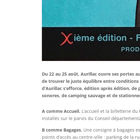
Du 22 au 25 août, Aurillac ouvre ses portes au
de trouver le juste équilibre entre conditions d
d’Aurillac s’efforce, édition après édition,
sonores, de camping sauvage et de stationn
A comme Accueil.
L’accueil et la billetterie du 
installés sur le parvis du Conseil département
B comme Bagages.
Une consigne à bagages es
points d’accès au centre-ville : parking de la r