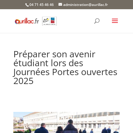
Skip
04 71 45 46 46
administration@aurillac.fr
to
content
Préparer son avenir
étudiant lors des
Journées Portes ouvertes
2025