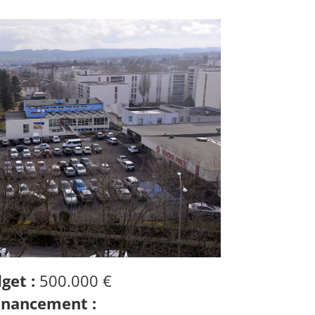
get :
500.000 €
inancement :