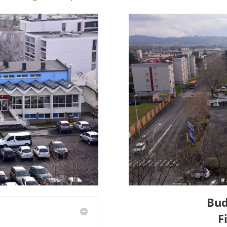
Bud
F