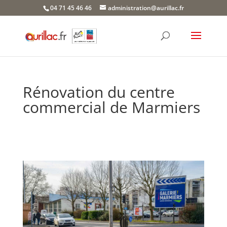
Skip
04 71 45 46 46
administration@aurillac.fr
to
content
Rénovation du centre
commercial de Marmiers