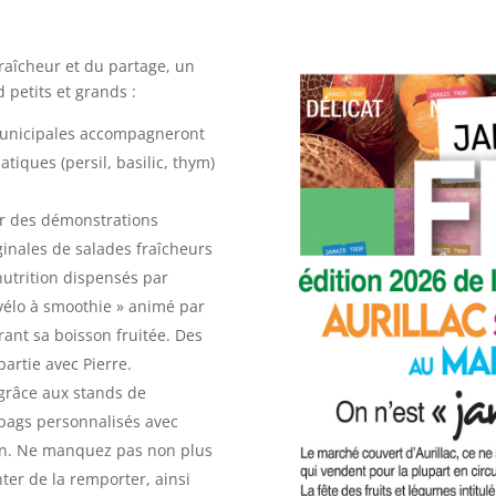
fraîcheur et du partage, un
 petits et grands :
municipales accompagneront
tiques (persil, basilic, thym)
ar des démonstrations
ginales de salades fraîcheurs
nutrition dispensés par
 vélo à smoothie » animé par
rant sa boisson fruitée. Des
artie avec Pierre.
grâce aux stands de
 bags personnalisés avec
ien. Ne manquez pas non plus
nter de la remporter, ainsi