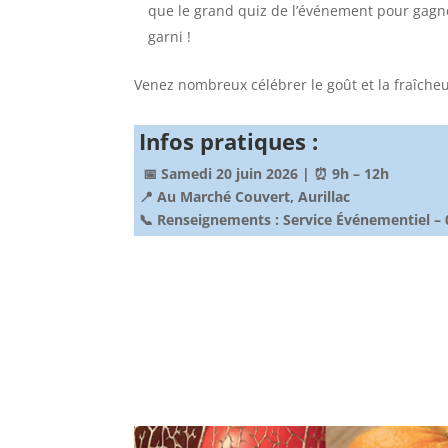
que le grand quiz de l’événement pour gagn
garni !
Venez nombreux célébrer le goût et la fraîcheur
Infos pratiques :
📅 Samedi 20 juin 2026 | ⏰ 9h – 12h
📍 Au Marché Couvert, Aurillac
📞 Renseignements : Service Événementiel – 