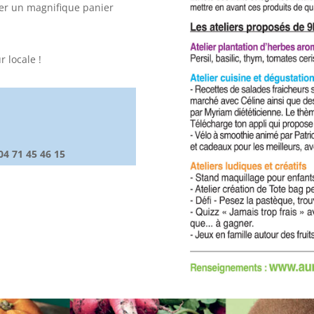
er un magnifique panier
 locale !
04 71 45 46 15