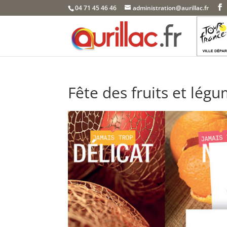
Skip
04 71 45 46 46
administration@aurillac.fr
to
content
Fête des fruits et légum