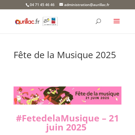
Skip
04 71 45 46 46
administration@aurillac.fr
to
content
Fête de la Musique 2025
#FetedelaMusique – 21
juin 2025