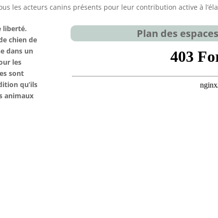
s les acteurs canins présents pour leur contribution active à l’él
 liberté.
Plan des espaces
 de chien de
sse dans un
our les
ces sont
ition qu’ils
es animaux