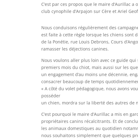
C’est par ces propos que le maire d‘Aurillac a
club cynophile d’Arpajon sur Cère et Ariel Geo
Nous conduisons régulièrement des campagnes d’a
est faite à cette règle lorsque les chiens sont 
de la Ponétie, rue Louis Debrons, Cours d’Angou
ramasser les déjections canines.
Nous voulons aller plus loin avec ce guide qui 
premiers mois du chiot, mais aussi sur les ques
un engagement d’au moins une décennie, engagem
consacrer beaucoup de temps quotidiennement,
« A côté du volet pédagogique, nous avons voul
posséder
un chien, mordra sur la liberté des autres de 
C’est pourquoi le maire d’Aurillac a mis en ga
propriétaires canins récalcitrants. Et de conc
les animaux domestiques au quotidien notamm
nous souhaitons simplement que quelques propri