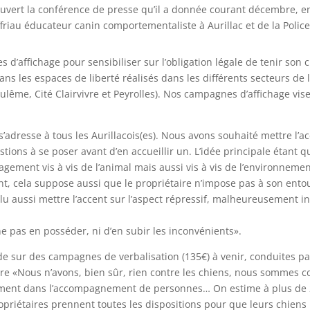
 ouvert la conférence de presse qu’il a donnée courant décembre, en
ffriau éducateur canin comportementaliste à Aurillac et de la Polic
ffichage pour sensibiliser sur l’obligation légale de tenir son chie
dans les espaces de liberté réalisés dans les différents secteurs de 
lême, Cité Clairvivre et Peyrolles). Nos campagnes d’affichage visen
s’adresse à tous les Aurillacois(es). Nous avons souhaité mettre l’a
tions à se poser avant d’en accueillir un. L’idée principale étant 
ent vis à vis de l’animal mais aussi vis à vis de l’environnement
 cela suppose aussi que le propriétaire n’impose pas à son entou
u aussi mettre l’accent sur l’aspect répressif, malheureusement in
ne pas en posséder, ni d’en subir les inconvénients».
rde sur des campagnes de verbalisation (135€) à venir, conduites p
lure «Nous n’avons, bien sûr, rien contre les chiens, nous sommes 
ent dans l’accompagnement de personnes… On estime à plus de 20
étaires prennent toutes les dispositions pour que leurs chiens n’a