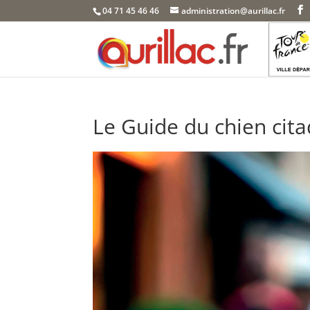
Skip
04 71 45 46 46
administration@aurillac.fr
to
content
Le Guide du chien cita