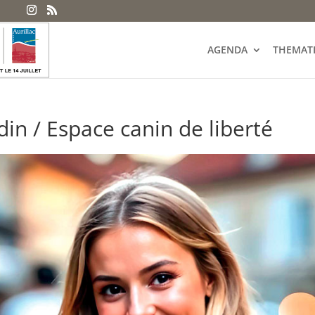
AGENDA
THEMAT
din / Espace canin de liberté