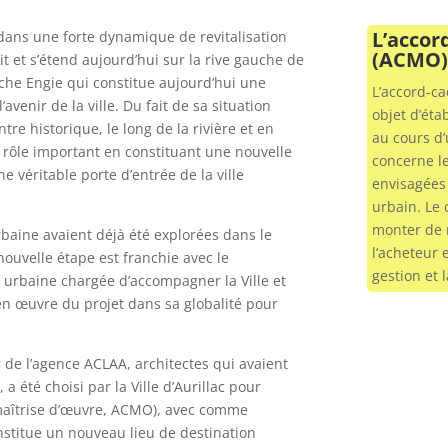
L’accor
dans une forte dynamique de revitalisation
(ACMO),
it et s’étend aujourd’hui sur la rive gauche de
iche Engie qui constitue aujourd’hui une
L’accord-ca
venir de la ville. Du fait de sa situation
objet d’éta
tre historique, le long de la rivière et en
au cours d
n rôle important en constituant une nouvelle
concerne le
e véritable porte d’entrée de la ville
envisagées 
urbain. Le
monter de 
baine avaient déjà été explorées dans le
l’acheteur 
ouvelle étape est franchie avec le
gestion et 
 urbaine chargée d’accompagner la Ville et
en œuvre du projet dans sa globalité pour
 de l’agence ACLAA, architectes qui avaient
 été choisi par la Ville d’Aurillac pour
maîtrise d’œuvre, ACMO), avec comme
stitue un nouveau lieu de destination