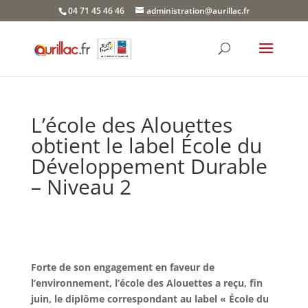
Skip
04 71 45 46 46
administration@aurillac.fr
to
content
L’école des Alouettes
obtient le label École du
Développement Durable
– Niveau 2
Forte de son engagement en faveur de
l’environnement, l’école des Alouettes a reçu, fin
juin, le diplôme correspondant au label « École du