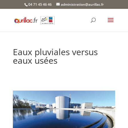
Skip
04 71 45 46 46
administration@aurillac.fr
to
content
Eaux pluviales versus
eaux usées