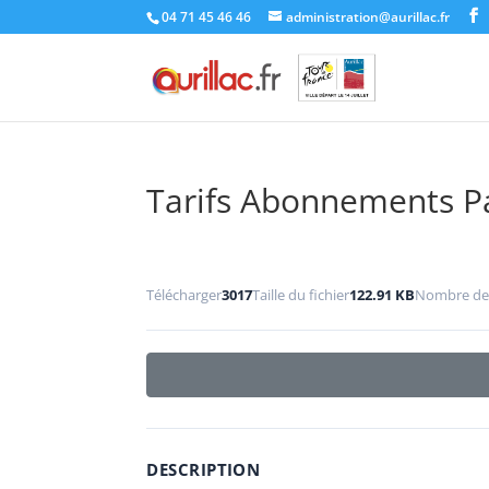
Skip
04 71 45 46 46
administration@aurillac.fr
to
content
Tarifs Abonnements P
Télécharger
3017
Taille du fichier
122.91 KB
Nombre de 
DESCRIPTION